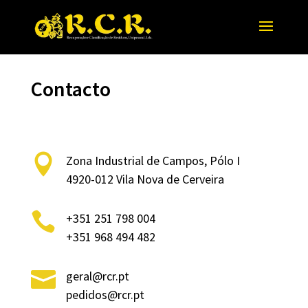
Contacto

Zona Industrial de Campos, Pólo I
4920-012 Vila Nova de Cerveira

+351 251 798 004
+351 968 494 482

geral@rcr.pt
pedidos@rcr.pt