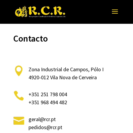
Contacto

Zona Industrial de Campos, Pólo I
4920-012 Vila Nova de Cerveira

+351 251 798 004
+351 968 494 482

geral@rcr.pt
pedidos@rcr.pt