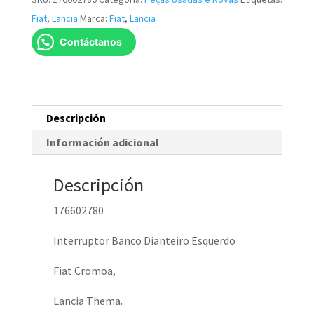
-
Fiat
,
Lancia
Marca:
Fiat
,
Lancia
Fiat,
Contáctanos
Lancia
NOVO
cantidad
Descripción
Información adicional
Descripción
176602780
Interruptor Banco Dianteiro Esquerdo
Fiat Cromoa,
Lancia Thema.