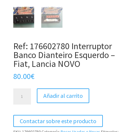
Ref: 176602780 Interruptor
Banco Dianteiro Esquerdo –
Fiat, Lancia NOVO
80.00
€
Ref:
Añadir al carrito
176602780
Interruptor
Banco
Contactar sobre este producto
Dianteiro
Esquerdo
SKU:
176602780
Categoría:
Peças Usadas e Novas
Etiquetas: