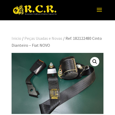
Inicio
/
Peças Usadas e Novas
/ Ref. 182122480 Cinto
Dianteiro – Fiat NOVO