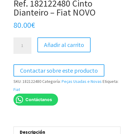
Ref. 182122480 Cinto
Dianteiro – Fiat NOVO
80.00
€
Ref.
Añadir al carrito
182122480
Cinto
Dianteiro
Contactar sobre este producto
-
Fiat
SKU:
182122480
Categoría:
Peças Usadas e Novas
Etiqueta:
NOVO
Fiat
cantidad
Contáctanos
Descripción