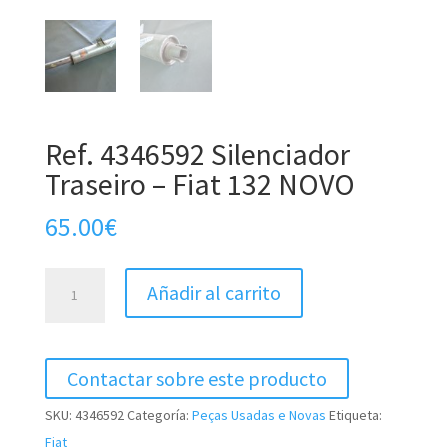
Ref. 4346592 Silenciador
Traseiro – Fiat 132 NOVO
65.00
€
Ref.
Añadir al carrito
4346592
Silenciador
Traseiro
Contactar sobre este producto
-
Fiat
SKU:
4346592
Categoría:
Peças Usadas e Novas
Etiqueta:
132
Fiat