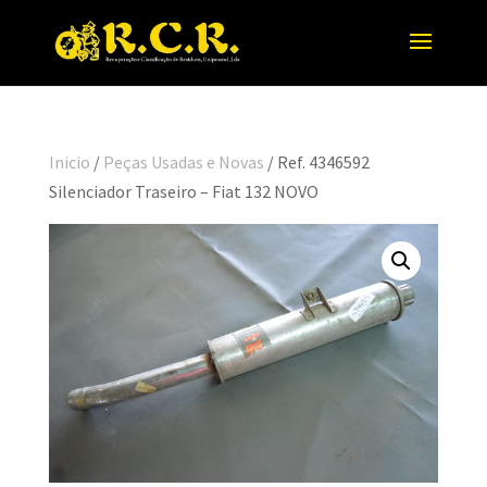
Inicio
/
Peças Usadas e Novas
/ Ref. 4346592
Silenciador Traseiro – Fiat 132 NOVO