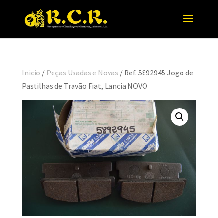
Inicio
/
Peças Usadas e Novas
/ Ref. 5892945 Jogo de
Pastilhas de Travão Fiat, Lancia NOVO