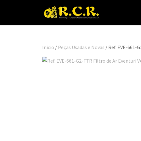
Inicio
/
Peças Usadas e Novas
/ Ref. EVE-661-