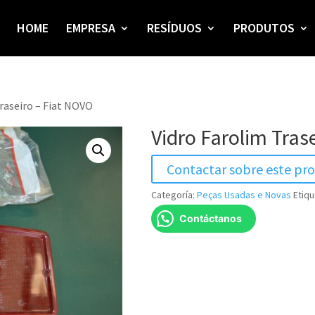
HOME
EMPRESA
RESÍDUOS
PRODUTOS
Traseiro – Fiat NOVO
Vidro Farolim Tras
Contactar sobre este pr
Categoría:
Peças Usadas e Novas
Etiqu
Contáctanos